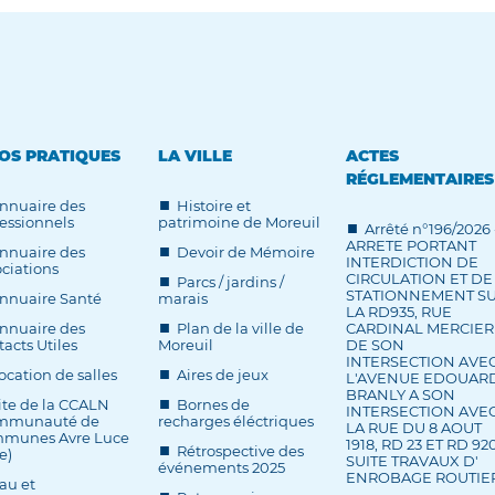
OS PRATIQUES
LA VILLE
ACTES
RÉGLEMENTAIRES
nnuaire des
Histoire et
essionnels
patrimoine de Moreuil
Arrêté n°196/2026 
ARRETE PORTANT
nnuaire des
Devoir de Mémoire
INTERDICTION DE
ciations
CIRCULATION ET DE
Parcs / jardins /
STATIONNEMENT S
nnuaire Santé
marais
LA RD935, RUE
nnuaire des
Plan de la ville de
CARDINAL MERCIER
acts Utiles
Moreuil
DE SON
INTERSECTION AVE
ocation de salles
Aires de jeux
L'AVENUE EDOUAR
BRANLY A SON
ite de la CCALN
Bornes de
INTERSECTION AVE
mmunauté de
recharges éléctriques
LA RUE DU 8 AOUT
munes Avre Luce
1918, RD 23 ET RD 920
Rétrospective des
e)
SUITE TRAVAUX D'
événements 2025
ENROBAGE ROUTIE
au et