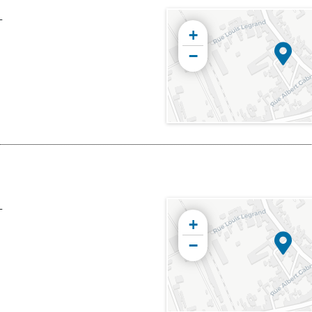
L
+
−
L
+
−