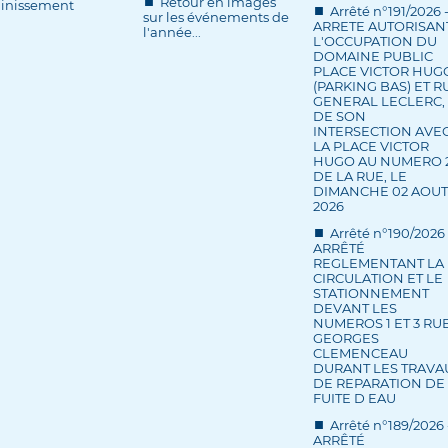
Retour en images
ainissement
Arrêté n°191/2026 
sur les événements de
ARRETE AUTORISAN
l'année...
L'OCCUPATION DU
DOMAINE PUBLIC
PLACE VICTOR HUG
(PARKING BAS) ET R
GENERAL LECLERC,
DE SON
INTERSECTION AVE
LA PLACE VICTOR
HUGO AU NUMERO 
DE LA RUE, LE
DIMANCHE 02 AOUT
2026
Arrêté n°190/2026 
ARRÊTÉ
REGLEMENTANT LA
CIRCULATION ET LE
STATIONNEMENT
DEVANT LES
NUMEROS 1 ET 3 RU
GEORGES
CLEMENCEAU
DURANT LES TRAVA
DE REPARATION DE
FUITE D EAU
Arrêté n°189/2026 
ARRÊTÉ