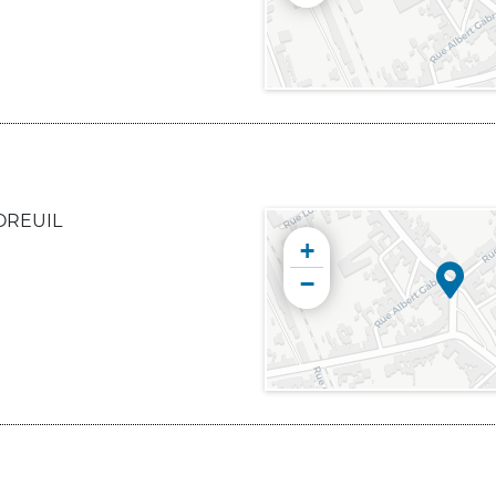
MOREUIL
+
−