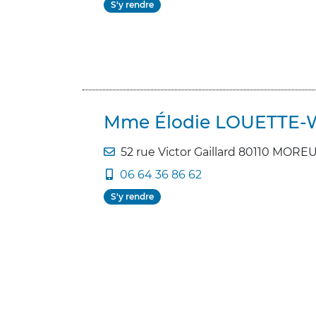
S'y rendre
Mme Élodie LOUETTE
52 rue Victor Gaillard 80110 MOREU
06 64 36 86 62
S'y rendre