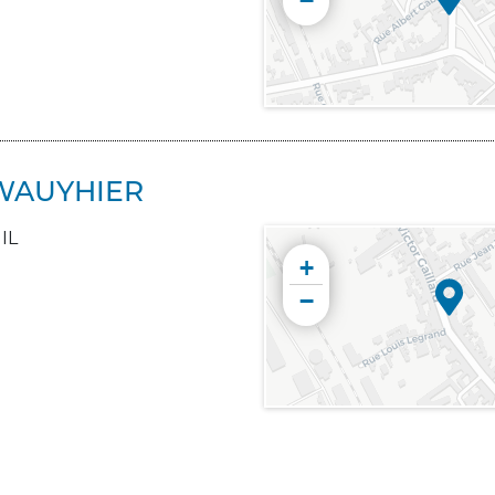
−
-WAUYHIER
IL
+
−