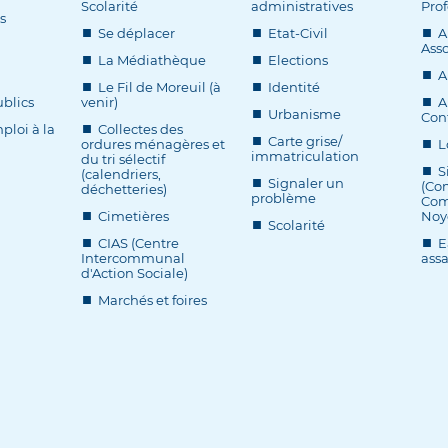
Scolarité
administratives
Prof
s
Se déplacer
Etat-Civil
A
Asso
La Médiathèque
Elections
A
Le Fil de Moreuil (à
Identité
blics
venir)
A
Urbanisme
Cont
ploi à la
Collectes des
Carte grise/
ordures ménagères et
L
immatriculation
du tri sélectif
S
(calendriers,
Signaler un
(Co
déchetteries)
problème
Com
Cimetières
Noy
Scolarité
CIAS (Centre
E
Intercommunal
ass
d'Action Sociale)
Marchés et foires