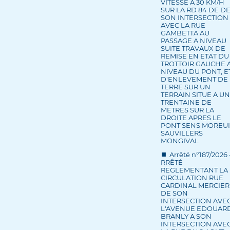
VITESSE A 30 KM/H
SUR LA RD 84 DE D
SON INTERSECTION
AVEC LA RUE
GAMBETTA AU
PASSAGE A NIVEAU
SUITE TRAVAUX DE
REMISE EN ETAT DU
TROTTOIR GAUCHE 
NIVEAU DU PONT, E
D'ENLEVEMENT DE
TERRE SUR UN
TERRAIN SITUE A U
TRENTAINE DE
METRES SUR LA
DROITE APRES LE
PONT SENS MOREUI
SAUVILLERS
MONGIVAL
Arrêté n°187/2026 
RRÊTÉ
REGLEMENTANT LA
CIRCULATION RUE
CARDINAL MERCIER
DE SON
INTERSECTION AVE
L'AVENUE EDOUAR
BRANLY A SON
INTERSECTION AVE