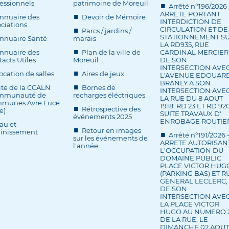
essionnels
patrimoine de Moreuil
Arrêté n°196/2026 
ARRETE PORTANT
nnuaire des
Devoir de Mémoire
INTERDICTION DE
ciations
CIRCULATION ET DE
Parcs / jardins /
STATIONNEMENT S
nnuaire Santé
marais
LA RD935, RUE
nnuaire des
Plan de la ville de
CARDINAL MERCIER
acts Utiles
Moreuil
DE SON
INTERSECTION AVE
ocation de salles
Aires de jeux
L'AVENUE EDOUAR
BRANLY A SON
ite de la CCALN
Bornes de
INTERSECTION AVE
mmunauté de
recharges éléctriques
LA RUE DU 8 AOUT
munes Avre Luce
1918, RD 23 ET RD 920
Rétrospective des
e)
SUITE TRAVAUX D'
événements 2025
ENROBAGE ROUTIE
au et
Retour en images
ainissement
Arrêté n°191/2026 
sur les événements de
ARRETE AUTORISAN
l'année...
L'OCCUPATION DU
DOMAINE PUBLIC
PLACE VICTOR HUG
(PARKING BAS) ET R
GENERAL LECLERC,
DE SON
INTERSECTION AVE
LA PLACE VICTOR
HUGO AU NUMERO 
DE LA RUE, LE
DIMANCHE 02 AOUT