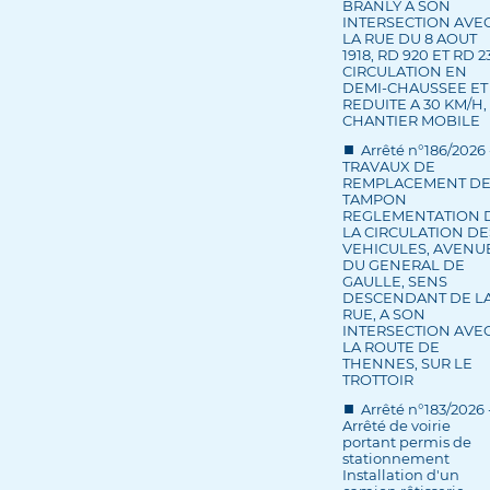
BRANLY A SON
INTERSECTION AVE
LA RUE DU 8 AOUT
1918, RD 920 ET RD 2
CIRCULATION EN
DEMI-CHAUSSEE ET
REDUITE A 30 KM/H,
CHANTIER MOBILE
Arrêté n°186/2026 
TRAVAUX DE
REMPLACEMENT D
TAMPON
REGLEMENTATION 
LA CIRCULATION DE
VEHICULES, AVENU
DU GENERAL DE
GAULLE, SENS
DESCENDANT DE L
RUE, A SON
INTERSECTION AVE
LA ROUTE DE
THENNES, SUR LE
TROTTOIR
Arrêté n°183/2026 
Arrêté de voirie
portant permis de
stationnement
Installation d'un