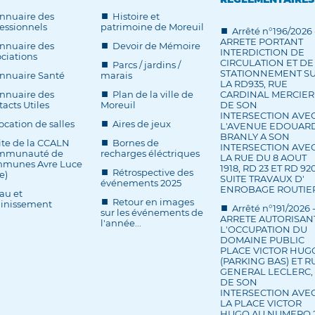
nnuaire des
Histoire et
essionnels
patrimoine de Moreuil
Arrêté n°196/2026 
ARRETE PORTANT
nnuaire des
Devoir de Mémoire
INTERDICTION DE
ciations
CIRCULATION ET DE
Parcs / jardins /
STATIONNEMENT S
nnuaire Santé
marais
LA RD935, RUE
nnuaire des
Plan de la ville de
CARDINAL MERCIER
acts Utiles
Moreuil
DE SON
INTERSECTION AVE
ocation de salles
Aires de jeux
L'AVENUE EDOUAR
BRANLY A SON
ite de la CCALN
Bornes de
INTERSECTION AVE
mmunauté de
recharges éléctriques
LA RUE DU 8 AOUT
munes Avre Luce
1918, RD 23 ET RD 920
Rétrospective des
e)
SUITE TRAVAUX D'
événements 2025
ENROBAGE ROUTIE
au et
Retour en images
ainissement
Arrêté n°191/2026 
sur les événements de
ARRETE AUTORISAN
l'année...
L'OCCUPATION DU
DOMAINE PUBLIC
PLACE VICTOR HUG
(PARKING BAS) ET R
GENERAL LECLERC,
DE SON
INTERSECTION AVE
LA PLACE VICTOR
HUGO AU NUMERO 