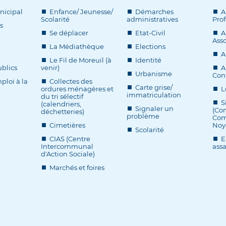
nicipal
Enfance/ Jeunesse/
Démarches
A
Scolarité
administratives
Prof
s
Se déplacer
Etat-Civil
A
Asso
La Médiathèque
Elections
A
Le Fil de Moreuil (à
Identité
blics
venir)
A
Urbanisme
Cont
ploi à la
Collectes des
Carte grise/
ordures ménagères et
L
immatriculation
du tri sélectif
S
(calendriers,
Signaler un
(Co
déchetteries)
problème
Com
Cimetières
Noy
Scolarité
CIAS (Centre
E
Intercommunal
ass
d'Action Sociale)
Marchés et foires