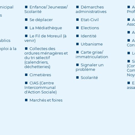
nicipal
Enfance/ Jeunesse/
Démarches
A
Scolarité
administratives
Prof
s
Se déplacer
Etat-Civil
A
Asso
La Médiathèque
Elections
A
Le Fil de Moreuil (à
Identité
blics
venir)
A
Urbanisme
Cont
ploi à la
Collectes des
Carte grise/
ordures ménagères et
L
immatriculation
du tri sélectif
S
(calendriers,
Signaler un
(Co
déchetteries)
problème
Com
Cimetières
Noy
Scolarité
CIAS (Centre
E
Intercommunal
ass
d'Action Sociale)
Marchés et foires