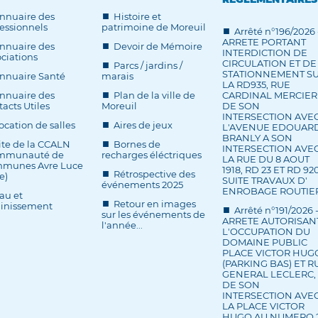
nnuaire des
Histoire et
essionnels
patrimoine de Moreuil
Arrêté n°196/2026 
ARRETE PORTANT
nnuaire des
Devoir de Mémoire
INTERDICTION DE
ciations
CIRCULATION ET DE
Parcs / jardins /
STATIONNEMENT S
nnuaire Santé
marais
LA RD935, RUE
nnuaire des
Plan de la ville de
CARDINAL MERCIER
acts Utiles
Moreuil
DE SON
INTERSECTION AVE
ocation de salles
Aires de jeux
L'AVENUE EDOUAR
BRANLY A SON
ite de la CCALN
Bornes de
INTERSECTION AVE
mmunauté de
recharges éléctriques
LA RUE DU 8 AOUT
munes Avre Luce
1918, RD 23 ET RD 920
Rétrospective des
e)
SUITE TRAVAUX D'
événements 2025
ENROBAGE ROUTIE
au et
Retour en images
ainissement
Arrêté n°191/2026 
sur les événements de
ARRETE AUTORISAN
l'année...
L'OCCUPATION DU
DOMAINE PUBLIC
PLACE VICTOR HUG
(PARKING BAS) ET R
GENERAL LECLERC,
DE SON
INTERSECTION AVE
LA PLACE VICTOR
HUGO AU NUMERO 