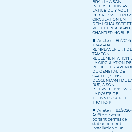
BRANLY A SON
INTERSECTION AVE
LA RUE DU 8 AOUT
1918, RD 920 ET RD 2
CIRCULATION EN
DEMI-CHAUSSEE ET
REDUITE A 30 KM/H,
CHANTIER MOBILE
Arrêté n°186/2026 
TRAVAUX DE
REMPLACEMENT D
TAMPON
REGLEMENTATION 
LA CIRCULATION DE
VEHICULES, AVENU
DU GENERAL DE
GAULLE, SENS
DESCENDANT DE L
RUE, A SON
INTERSECTION AVE
LA ROUTE DE
THENNES, SUR LE
TROTTOIR
Arrêté n°183/2026 
Arrêté de voirie
portant permis de
stationnement
Installation d'un