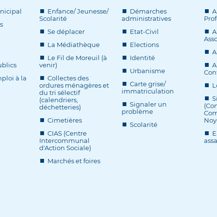
nicipal
Enfance/ Jeunesse/
Démarches
A
Scolarité
administratives
Prof
s
Se déplacer
Etat-Civil
A
Asso
La Médiathèque
Elections
A
Le Fil de Moreuil (à
Identité
blics
venir)
A
Urbanisme
Cont
ploi à la
Collectes des
Carte grise/
ordures ménagères et
L
immatriculation
du tri sélectif
S
(calendriers,
Signaler un
(Co
déchetteries)
problème
Com
Cimetières
Noy
Scolarité
CIAS (Centre
E
Intercommunal
ass
d'Action Sociale)
Marchés et foires