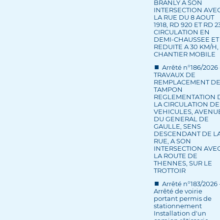
BRANLY A SON
INTERSECTION AVE
LA RUE DU 8 AOUT
1918, RD 920 ET RD 2
CIRCULATION EN
DEMI-CHAUSSEE ET
REDUITE A 30 KM/H,
CHANTIER MOBILE
Arrêté n°186/2026 
TRAVAUX DE
REMPLACEMENT D
TAMPON
REGLEMENTATION 
LA CIRCULATION DE
VEHICULES, AVENU
DU GENERAL DE
GAULLE, SENS
DESCENDANT DE L
RUE, A SON
INTERSECTION AVE
LA ROUTE DE
THENNES, SUR LE
TROTTOIR
Arrêté n°183/2026 
Arrêté de voirie
portant permis de
stationnement
Installation d'un