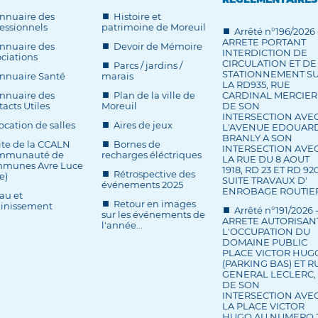
nnuaire des
Histoire et
essionnels
patrimoine de Moreuil
Arrêté n°196/2026 
ARRETE PORTANT
nnuaire des
Devoir de Mémoire
INTERDICTION DE
ciations
CIRCULATION ET DE
Parcs / jardins /
STATIONNEMENT S
nnuaire Santé
marais
LA RD935, RUE
nnuaire des
Plan de la ville de
CARDINAL MERCIER
acts Utiles
Moreuil
DE SON
INTERSECTION AVE
ocation de salles
Aires de jeux
L'AVENUE EDOUAR
BRANLY A SON
ite de la CCALN
Bornes de
INTERSECTION AVE
mmunauté de
recharges éléctriques
LA RUE DU 8 AOUT
munes Avre Luce
1918, RD 23 ET RD 920
Rétrospective des
e)
SUITE TRAVAUX D'
événements 2025
ENROBAGE ROUTIE
au et
Retour en images
ainissement
Arrêté n°191/2026 
sur les événements de
ARRETE AUTORISAN
l'année...
L'OCCUPATION DU
DOMAINE PUBLIC
PLACE VICTOR HUG
(PARKING BAS) ET R
GENERAL LECLERC,
DE SON
INTERSECTION AVE
LA PLACE VICTOR
HUGO AU NUMERO 