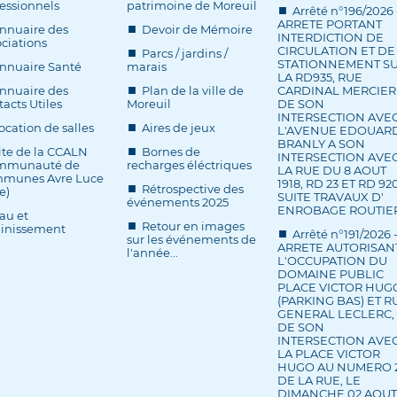
essionnels
patrimoine de Moreuil
Arrêté n°196/2026 
ARRETE PORTANT
nnuaire des
Devoir de Mémoire
INTERDICTION DE
ciations
CIRCULATION ET DE
Parcs / jardins /
STATIONNEMENT S
nnuaire Santé
marais
LA RD935, RUE
nnuaire des
Plan de la ville de
CARDINAL MERCIER
acts Utiles
Moreuil
DE SON
INTERSECTION AVE
ocation de salles
Aires de jeux
L'AVENUE EDOUAR
BRANLY A SON
ite de la CCALN
Bornes de
INTERSECTION AVE
mmunauté de
recharges éléctriques
LA RUE DU 8 AOUT
munes Avre Luce
1918, RD 23 ET RD 920
Rétrospective des
e)
SUITE TRAVAUX D'
événements 2025
ENROBAGE ROUTIE
au et
Retour en images
ainissement
Arrêté n°191/2026 
sur les événements de
ARRETE AUTORISAN
l'année...
L'OCCUPATION DU
DOMAINE PUBLIC
PLACE VICTOR HUG
(PARKING BAS) ET R
GENERAL LECLERC,
DE SON
INTERSECTION AVE
LA PLACE VICTOR
HUGO AU NUMERO 
DE LA RUE, LE
DIMANCHE 02 AOUT