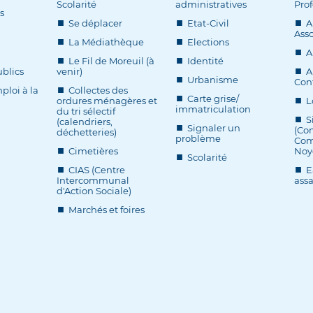
Scolarité
administratives
Prof
s
Se déplacer
Etat-Civil
A
Asso
La Médiathèque
Elections
A
Le Fil de Moreuil (à
Identité
blics
venir)
A
Urbanisme
Cont
ploi à la
Collectes des
Carte grise/
ordures ménagères et
L
immatriculation
du tri sélectif
S
(calendriers,
Signaler un
(Co
déchetteries)
problème
Com
Cimetières
Noy
Scolarité
CIAS (Centre
E
Intercommunal
ass
d'Action Sociale)
Marchés et foires