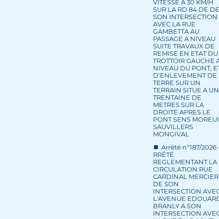
VITESSE A 30 KM/H
SUR LA RD 84 DE D
SON INTERSECTION
AVEC LA RUE
GAMBETTA AU
PASSAGE A NIVEAU
SUITE TRAVAUX DE
REMISE EN ETAT DU
TROTTOIR GAUCHE 
NIVEAU DU PONT, E
D'ENLEVEMENT DE
TERRE SUR UN
TERRAIN SITUE A U
TRENTAINE DE
METRES SUR LA
DROITE APRES LE
PONT SENS MOREUI
SAUVILLERS
MONGIVAL
Arrêté n°187/2026 
RRÊTÉ
REGLEMENTANT LA
CIRCULATION RUE
CARDINAL MERCIER
DE SON
INTERSECTION AVE
L'AVENUE EDOUAR
BRANLY A SON
INTERSECTION AVE