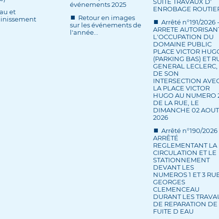
SUITE TRAVAUX D'
événements 2025
ENROBAGE ROUTIE
au et
Retour en images
ainissement
Arrêté n°191/2026 
sur les événements de
ARRETE AUTORISAN
l'année...
L'OCCUPATION DU
DOMAINE PUBLIC
PLACE VICTOR HUG
(PARKING BAS) ET R
GENERAL LECLERC,
DE SON
INTERSECTION AVE
LA PLACE VICTOR
HUGO AU NUMERO 
DE LA RUE, LE
DIMANCHE 02 AOUT
2026
Arrêté n°190/2026 
ARRÊTÉ
REGLEMENTANT LA
CIRCULATION ET LE
STATIONNEMENT
DEVANT LES
NUMEROS 1 ET 3 RU
GEORGES
CLEMENCEAU
DURANT LES TRAVA
DE REPARATION DE
FUITE D EAU