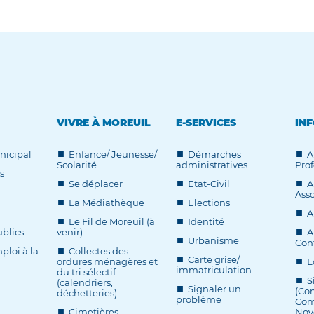
VIVRE À MOREUIL
E-SERVICES
INF
nicipal
Enfance/ Jeunesse/
Démarches
A
Scolarité
administratives
Prof
s
Se déplacer
Etat-Civil
A
Asso
La Médiathèque
Elections
A
Le Fil de Moreuil (à
Identité
blics
venir)
A
Urbanisme
Cont
ploi à la
Collectes des
Carte grise/
ordures ménagères et
L
immatriculation
du tri sélectif
S
(calendriers,
Signaler un
(Co
déchetteries)
problème
Com
Cimetières
Noy