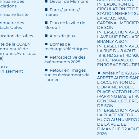
nnuaire des
Devoir de Mémoire
INTERDICTION DE
ciations
CIRCULATION ET DE
Parcs / jardins /
STATIONNEMENT S
nnuaire Santé
marais
LA RD935, RUE
nnuaire des
Plan de la ville de
CARDINAL MERCIER
acts Utiles
Moreuil
DE SON
INTERSECTION AVE
ocation de salles
Aires de jeux
L'AVENUE EDOUAR
BRANLY A SON
ite de la CCALN
Bornes de
INTERSECTION AVE
mmunauté de
recharges éléctriques
LA RUE DU 8 AOUT
munes Avre Luce
1918, RD 23 ET RD 920
Rétrospective des
e)
SUITE TRAVAUX D'
événements 2025
ENROBAGE ROUTIE
au et
Retour en images
ainissement
Arrêté n°191/2026 
sur les événements de
ARRETE AUTORISAN
l'année...
L'OCCUPATION DU
DOMAINE PUBLIC
PLACE VICTOR HUG
(PARKING BAS) ET R
GENERAL LECLERC,
DE SON
INTERSECTION AVE
LA PLACE VICTOR
HUGO AU NUMERO 
DE LA RUE, LE
DIMANCHE 02 AOUT
2026