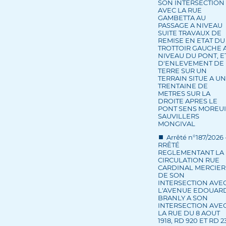
SON INTERSECTION
AVEC LA RUE
GAMBETTA AU
PASSAGE A NIVEAU
SUITE TRAVAUX DE
REMISE EN ETAT DU
TROTTOIR GAUCHE 
NIVEAU DU PONT, E
D'ENLEVEMENT DE
TERRE SUR UN
TERRAIN SITUE A U
TRENTAINE DE
METRES SUR LA
DROITE APRES LE
PONT SENS MOREUI
SAUVILLERS
MONGIVAL
Arrêté n°187/2026 
RRÊTÉ
REGLEMENTANT LA
CIRCULATION RUE
CARDINAL MERCIER
DE SON
INTERSECTION AVE
L'AVENUE EDOUAR
BRANLY A SON
INTERSECTION AVE
LA RUE DU 8 AOUT
1918, RD 920 ET RD 2