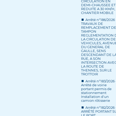
CIRCULATION EN
DEMI-CHAUSSEE ET
REDUITE A 30 KM/H,
CHANTIER MOBILE
Arrêté n°186/2026 
TRAVAUX DE
REMPLACEMENT D
TAMPON
REGLEMENTATION 
LA CIRCULATION DE
VEHICULES, AVENU
DU GENERAL DE
GAULLE, SENS
DESCENDANT DE L
RUE, A SON
INTERSECTION AVE
LA ROUTE DE
THENNES, SUR LE
TROTTOIR
Arrêté n°183/2026 
Arrêté de voirie
portant permis de
stationnement
Installation d'un
camion rôtisserie
Arrêté n°182/2026 
ARRÊTÉ PORTANT S
LE PORT