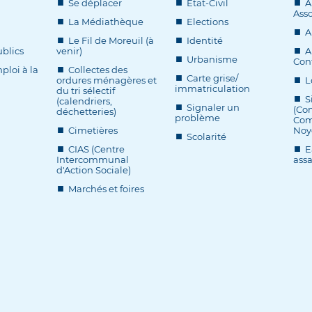
Se déplacer
Etat-Civil
A
Asso
La Médiathèque
Elections
A
Le Fil de Moreuil (à
Identité
blics
venir)
A
Urbanisme
Cont
ploi à la
Collectes des
Carte grise/
ordures ménagères et
L
immatriculation
du tri sélectif
S
(calendriers,
Signaler un
(Co
déchetteries)
problème
Com
Cimetières
Noy
Scolarité
CIAS (Centre
E
Intercommunal
ass
d'Action Sociale)
Marchés et foires