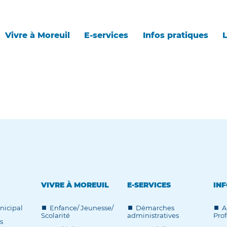
Vivre à Moreuil
E-services
Infos pratiques
L
VIVRE À MOREUIL
E-SERVICES
INF
nicipal
Enfance/ Jeunesse/
Démarches
A
Scolarité
administratives
Prof
s